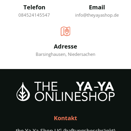
Telefon
Email
084524145547
info@theyayashop.de
Adresse
Barsinghausen, Niedersachen
Kontakt
the Ya-Ya-Shop UG (haftungsbeschränkt)